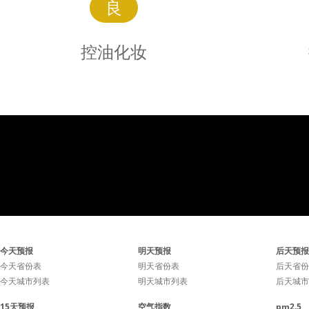
良
控油化妆
控油
化妆
建议用露质面霜打底，水质
建议用露
今天预报
明天预报
后天预报
无油粉底霜，透明粉饼，粉
无油粉底
今天省份表
明天省份表
后天省份
今天城市列表
明天城市列表
后天城市
质胭脂。
15天预报
空气指数
pm2.5