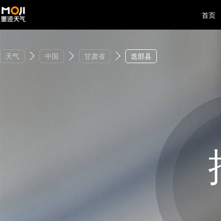
首页
天气
中国
甘肃省
迭部县