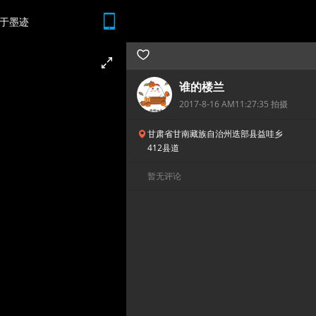
于墨迹
随时随地 想查就查
谁的楼兰
2017-8-16 AM11:27:35 拍摄
甘肃省甘南藏族自治州迭部县益哇乡
412县道
暂无评论