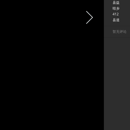
县益
哇乡
412
县道
暂无评论