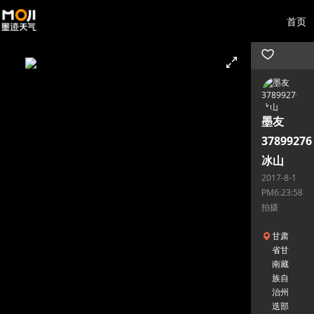
首页
墨友
37899276
冰山
2017-8-1
PM6:23:58
拍摄
甘肃
省甘
南藏
族自
治州
迭部