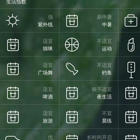
生活指数
强
易中暑
紫外线
中暑
适宜
不适宜
猫咪
运动
适宜
不适宜
广场舞
钓鱼
适宜
较不适宜
啤酒
夜生活
适宜
不宜
旅游
晨练
优
长时间开启