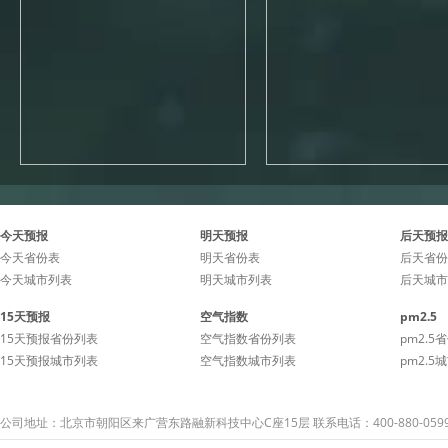
今天预报
明天预报
后天预报
今天省份表
明天省份表
后天省份
今天城市列表
明天城市列表
后天城市
15天预报
空气指数
pm2.5
15天预报省份列表
空气指数省份列表
pm2.5
15天预报城市列表
空气指数城市列表
pm2.5
公司地址：北京市朝阳区来广营东路融新科技中心C座15层 联系电话：400-880-059