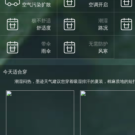
空气污染扩散
空调开启
极不舒适
潮湿
舒适度
路况
带伞
无需防护
雨伞
风寒
今天适合穿
潮湿闷热，墨迹天气建议您穿着吸湿排汗的夏装，棉麻质地的短