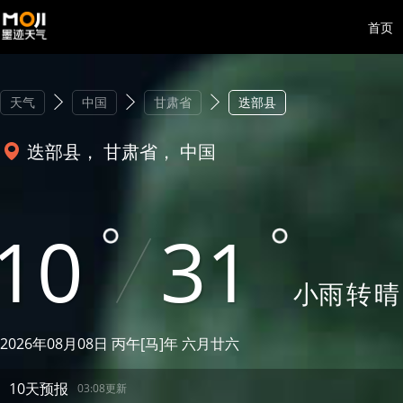
首页
天气
中国
甘肃省
迭部县
迭部县， 甘肃省， 中国
10
31
小雨
转
晴
2026年08月08日 丙午[马]年 六月廿六
10天预报
03:08更新