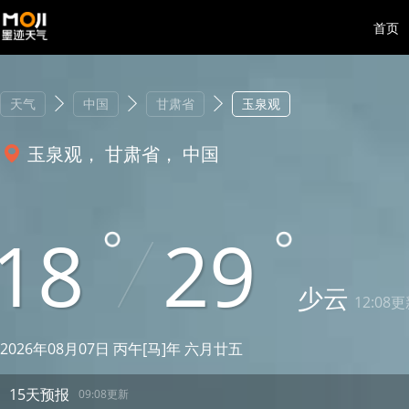
首页
天气
中国
甘肃省
玉泉观
玉泉观， 甘肃省， 中国
18
29
少云
12:08
2026年08月07日 丙午[马]年 六月廿五
15天预报
09:08更新