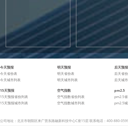
今天预报
明天预报
后天预报
今天省份表
明天省份表
后天省份
今天城市列表
明天城市列表
后天城市
15天预报
空气指数
pm2.5
15天预报省份列表
空气指数省份列表
pm2.5
15天预报城市列表
空气指数城市列表
pm2.5
公司地址：北京市朝阳区来广营东路融新科技中心C座15层 联系电话：400-880-059