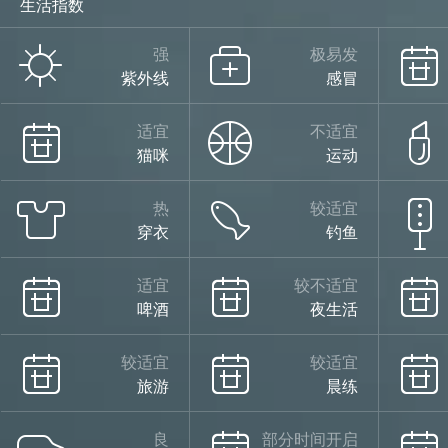
生活指数
强
极易发
紫外线
感冒
适宜
不适宜
猫咪
运动
热
较适宜
穿衣
钓鱼
适宜
较不适宜
啤酒
夜生活
较适宜
较适宜
旅游
晨练
良
部分时间开启