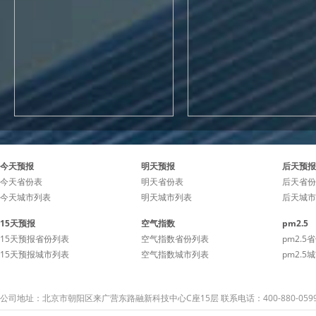
今天预报
明天预报
后天预报
今天省份表
明天省份表
后天省份
今天城市列表
明天城市列表
后天城市
15天预报
空气指数
pm2.5
15天预报省份列表
空气指数省份列表
pm2.5
15天预报城市列表
空气指数城市列表
pm2.5
公司地址：北京市朝阳区来广营东路融新科技中心C座15层 联系电话：400-880-059