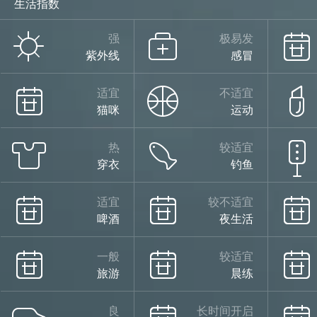
生活指数
强
极易发
紫外线
感冒
适宜
不适宜
猫咪
运动
热
较适宜
穿衣
钓鱼
适宜
较不适宜
啤酒
夜生活
一般
较适宜
旅游
晨练
良
长时间开启