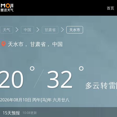
首页
天气
中国
甘肃省
天水市
天水市， 甘肃省， 中国
20
32
多云
转
雷
2026年08月10日 丙午[马]年 六月廿八
15天预报
10:08更新