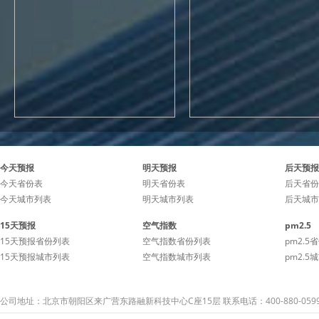
今天预报
明天预报
后天预报
今天省份表
明天省份表
后天省份
今天城市列表
明天城市列表
后天城市
15天预报
空气指数
pm2.5
15天预报省份列表
空气指数省份列表
pm2.5
15天预报城市列表
空气指数城市列表
pm2.5
公司地址：北京市朝阳区来广营东路融新科技中心C座15层 联系电话：400-880-059