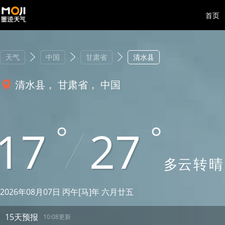
首页
天气
中国
甘肃省
清水县
清水县， 甘肃省， 中国
17
27
多云
转
晴
2026年08月07日 丙午[马]年 六月廿五
15天预报
10:08更新