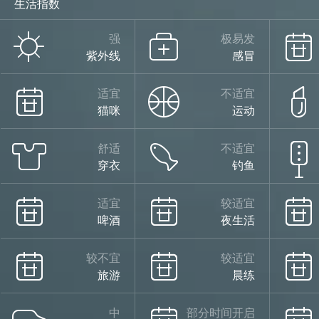
生活指数
强
极易发
紫外线
感冒
适宜
不适宜
猫咪
运动
舒适
不适宜
穿衣
钓鱼
适宜
较适宜
啤酒
夜生活
较不宜
较适宜
旅游
晨练
中
部分时间开启