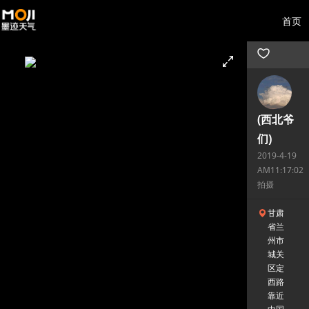
首页
(西北爷
们)
2019-4-19
AM11:17:02
拍摄
甘肃
省兰
州市
城关
区定
西路
靠近