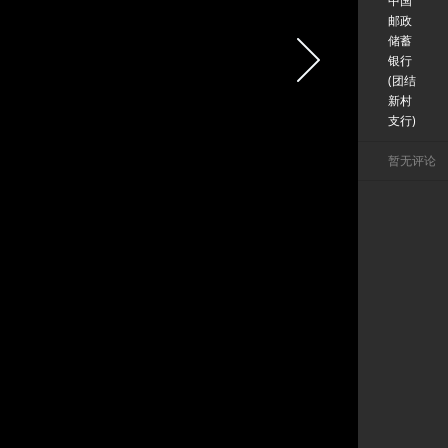
中国
邮政
储蓄
银行
(团结
新村
支行)
暂无评论