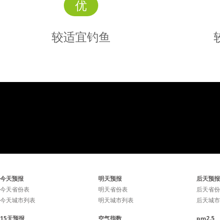
优
较适宜钓鱼
较适宜
钓鱼
气压小幅波动，可能会影响
气压小幅
今天预报
明天预报
后天预报
鱼儿的进食。
鱼
今天省份表
明天省份表
后天省份
今天城市列表
明天城市列表
后天城市
15天预报
空气指数
pm2.5