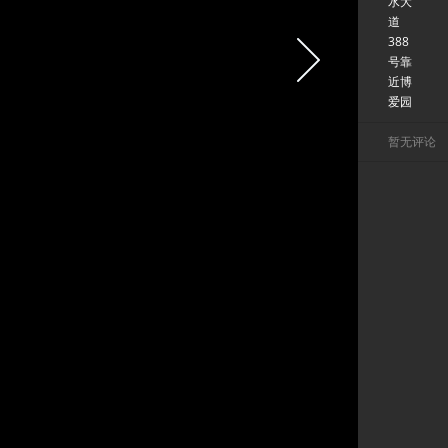
水大
道
388
号靠
近博
爱园
暂无评论