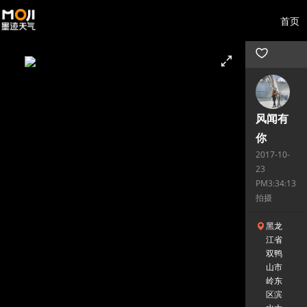
首页
风闻有
你
2017-10-
23
PM3:34:13
拍摄
黑龙
江省
双鸭
山市
岭东
区滨