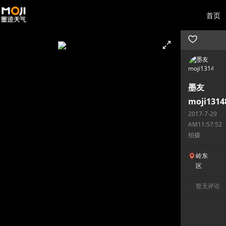
首页
墨友
moji1314
2017-7-29
AM11:57:52
拍摄
岭东
区
暂无评论