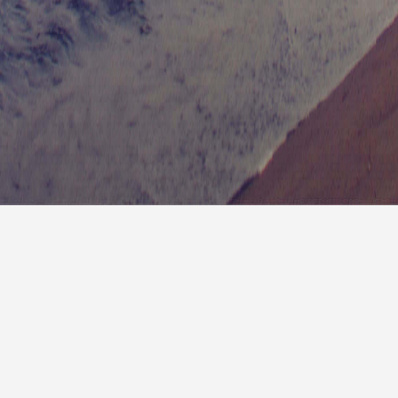
7天预
明天