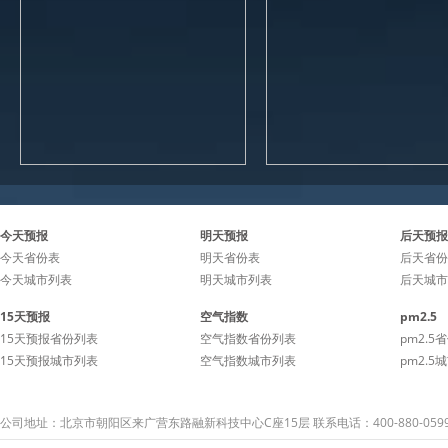
今天预报
明天预报
后天预报
今天省份表
明天省份表
后天省份
今天城市列表
明天城市列表
后天城市
15天预报
空气指数
pm2.5
15天预报省份列表
空气指数省份列表
pm2.5
15天预报城市列表
空气指数城市列表
pm2.5
公司地址：北京市朝阳区来广营东路融新科技中心C座15层 联系电话：400-880-059