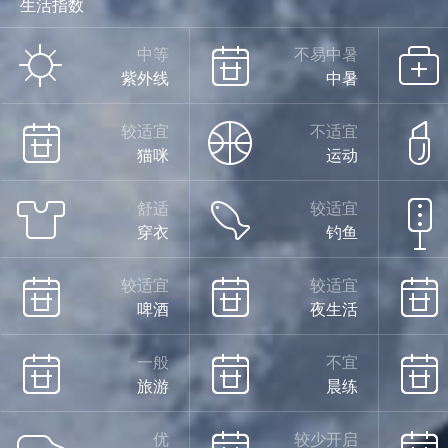
生活指数
中等
不易中暑
紫外线
中暑
较适宜
不适宜
猫咪
运动
舒适
较适宜
穿衣
钓鱼
较适宜
较适宜
啤酒
夜生活
一般
不宜
旅游
晨练
优
较少开启