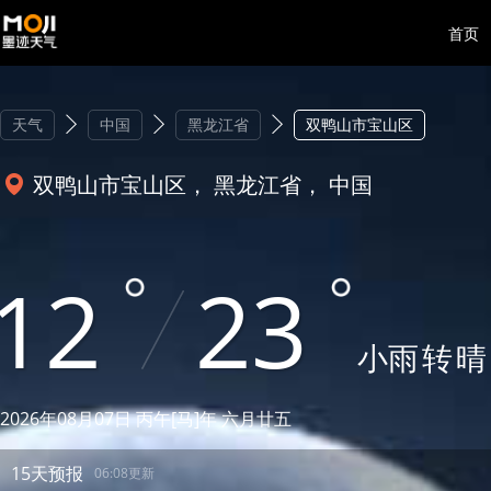
首页
天气
中国
黑龙江省
双鸭山市宝山区
双鸭山市宝山区， 黑龙江省， 中国
12
23
小雨
转
晴
2026年08月07日 丙午[马]年 六月廿五
15天预报
06:08更新