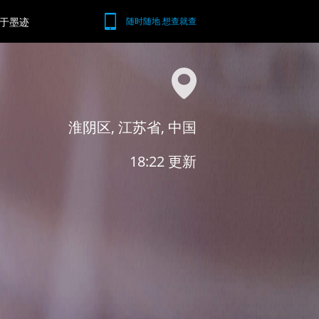
于墨迹
随时随地 想查就查
淮阴区, 江苏省, 中国
18:22 更新