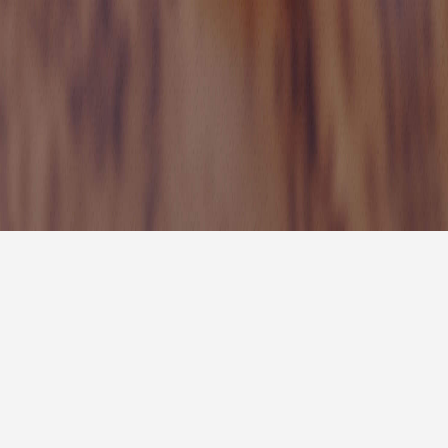
7天预
明天