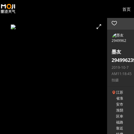
首页
墨友
29499623
2019-10-7
AM11:18:45
拍摄
江苏
省淮
安市
淮阴
区幸
福路
靠近