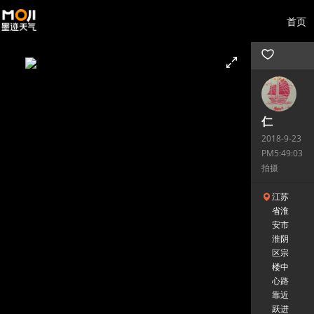
首页
仁
2018-9-23
PM5:49:03
拍摄
江苏
省淮
安市
淮阴
区宗
楼中
心路
靠近
跃进