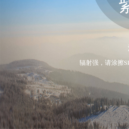
辐射强，请涂擦SP