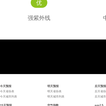
优
强紫外线
强
紫外线
辐射强，请涂擦SPF大于
辐射中等
今天预报
明天预报
后天预报
15、PA+防晒护肤品。
15、
今天省份表
明天省份表
后天省份
今天城市列表
明天城市列表
后天城市
15天预报
空气指数
pm2.5