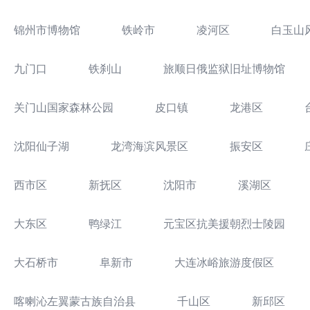
锦州市博物馆
铁岭市
凌河区
白玉山
九门口
铁刹山
旅顺日俄监狱旧址博物馆
关门山国家森林公园
皮口镇
龙港区
沈阳仙子湖
龙湾海滨风景区
振安区
西市区
新抚区
沈阳市
溪湖区
大东区
鸭绿江
元宝区抗美援朝烈士陵园
大石桥市
阜新市
大连冰峪旅游度假区
喀喇沁左翼蒙古族自治县
千山区
新邱区