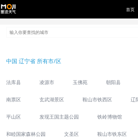
首页
中国 辽宁省 所有市/区
法库县
凌源市
玉佛苑
朝阳县
南票区
玄武湖景区
鞍山市铁西区
辽
平山区
发现王国主题公园
铁岭博物馆
和睦国家森林公园
文圣区
鞍山市铁东区