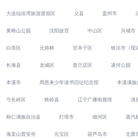
大连仙浴湾旅游渡假区
义县
盖州市
黄椅山公园
沈阳故宫
中山区
兴城市
白塔区
元帅林
甘井子区
铁法市（现
长海县
龙城区
普兰店区
凌河公园
本溪市
周恩来少年读书旧址纪念馆
本溪满族
弓长岭区
铁岭县
辽宁广播电视塔
清
桓仁满族自治县
灯塔市
细河区
蒸汽
海棠山普安寺
元宝区
葫芦岛市
北票