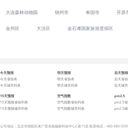
大连森林动物园
锦州市
奉国寺
开原
金州区
大洼区
金石滩国家旅游度假区
今天预报
明天预报
后天预报
今天省份表
明天省份表
后天省份
今天城市列表
明天城市列表
后天城市
15天预报
空气指数
pm2.5
15天预报省份列表
空气指数省份列表
pm2.5
15天预报城市列表
空气指数城市列表
pm2.5
公司地址：北京市朝阳区来广营东路融新科技中心C座15层 联系电话：400-880-059