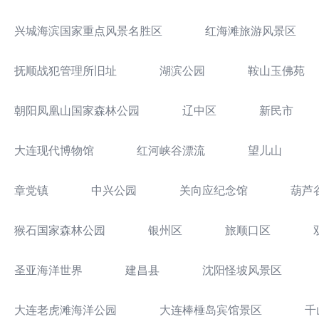
兴城海滨国家重点风景名胜区
红海滩旅游风景区
抚顺战犯管理所旧址
湖滨公园
鞍山玉佛苑
朝阳凤凰山国家森林公园
辽中区
新民市
大连现代博物馆
红河峡谷漂流
望儿山
章党镇
中兴公园
关向应纪念馆
葫芦
猴石国家森林公园
银州区
旅顺口区
圣亚海洋世界
建昌县
沈阳怪坡风景区
大连老虎滩海洋公园
大连棒棰岛宾馆景区
千