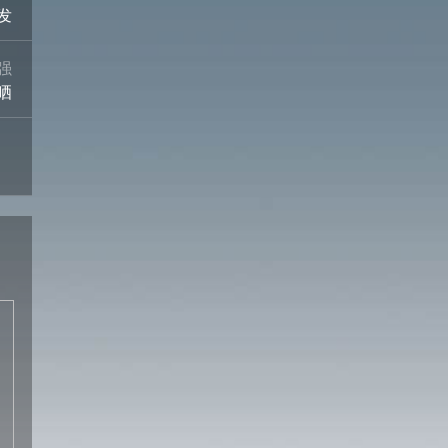
发
强
晒