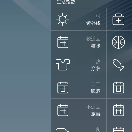
生活指数
强
紫外线
较适宜
猫咪
热
穿衣
适宜
啤酒
不适宜
旅游
良