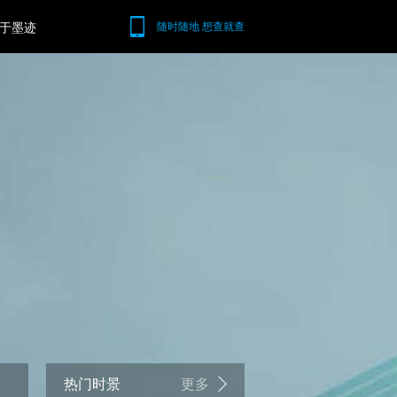
于墨迹
随时随地 想查就查
热门时景
更多