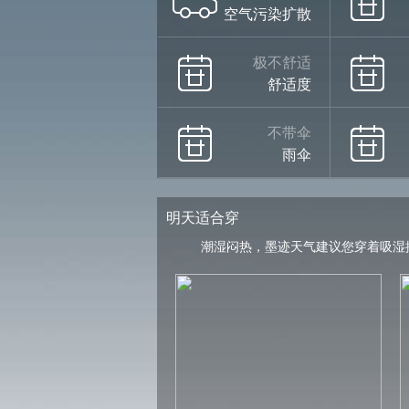
空气污染扩散
极不舒适
舒适度
不带伞
雨伞
明天适合穿
潮湿闷热，墨迹天气建议您穿着吸湿