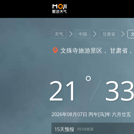
天气
中国
甘肃省
文殊寺旅游景区， 甘肃省，
21
3
2026年08月07日 丙午[马]年 六月廿五
15天预报
09:08更新