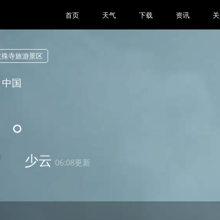
首页
天气
下载
资讯
关
文殊寺旅游景区
 中国
3
少云
06:08更新