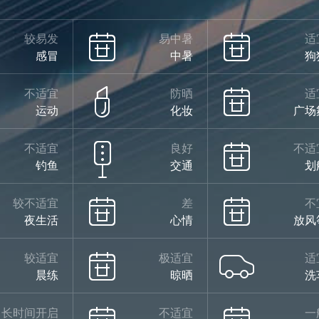
较易发
易中暑
适
感冒
中暑
狗
不适宜
防晒
适
运动
化妆
广场
不适宜
良好
不适
钓鱼
交通
划
较不适宜
差
不
夜生活
心情
放风
较适宜
极适宜
适
晨练
晾晒
洗
长时间开启
不适宜
一