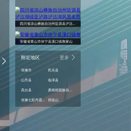
周六
周日
周一
周二
周三
周四
少云
阴
少云
少云
少云
少云
四川省凉山彝族自治州盐源县泸沽湖镇亚泸路泸沽湖风景名胜区
32°
31°
31°
安徽省黄山市休宁县溪口镇詹家山
29°
27°
26°
附近地区
更多
张掖市
民乐县
22°
22°
21°
山丹县
临泽县
20°
19°
19°
高台县
肃南裕固族自治县
张掖七彩丹霞景区
祁连山
阵雨
少云
少云
少云
少云
少云
08/15
08/16
08/17
08/18
08/19
08/20