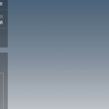
发
弱
晒