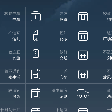
极易中暑
易发
较适
中暑
感冒
狗
不适宜
控油
适
运动
化妆
广场
较适宜
较好
不适
钓鱼
交通
划
较不适宜
差
不
夜生活
心情
放风
较适宜
基本适宜
适
晨练
晾晒
洗
长时间开启
不适宜
一