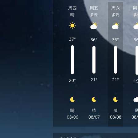
周四
周五
周六
周
晴
多云
多云
多
37°
36°
36°
3
21°
21°
20°
1
晴
晴
晴
08/06
08/07
08/08
08