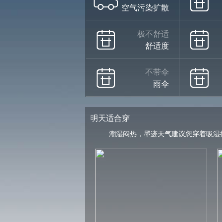
空气污染扩散
极不舒适
舒适度
不带伞
雨伞
明天适合穿
潮湿闷热，墨迹天气建议您穿着吸湿