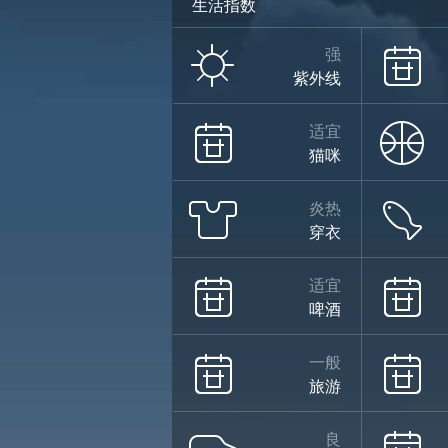
生活指数
强
紫外线
适宜
猫咪
炎热
穿衣
适宜
啤酒
一般
旅游
良