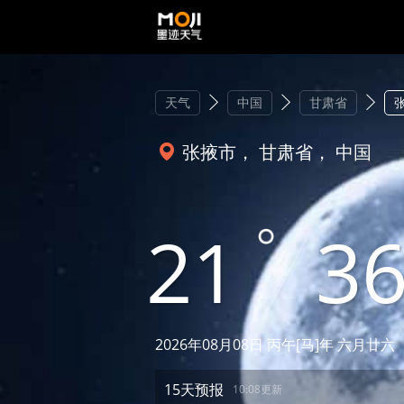
天气
中国
甘肃省
张掖市， 甘肃省， 中国
21
3
2026年08月08日 丙午[马]年 六月廿六
15天预报
10:08更新