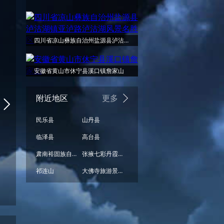
周日
周一
周二
周三
周四
晴
晴
晴
晴
晴
四川省凉山彝族自治州盐源县泸沽湖镇亚泸路泸沽湖风景名胜区
34°
32°
32°
31°
安徽省黄山市休宁县溪口镇詹家山
28°
附近地区
更多
民乐县
山丹县
16°
16°
14°
14°
临泽县
高台县
13°
肃南裕固族自治县
张掖七彩丹霞景区
祁连山
大佛寺旅游景区
晴
晴
晴
多云
多云
08/16
08/17
08/18
08/19
08/20