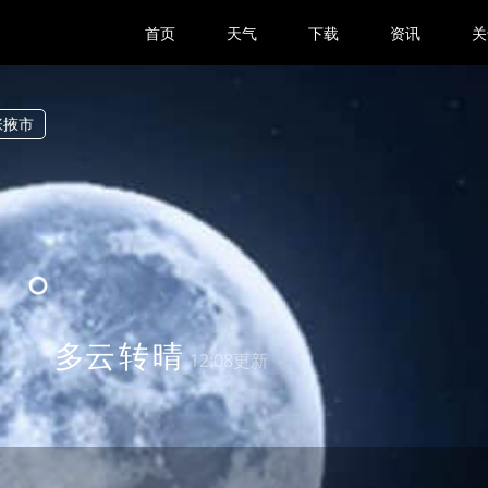
首页
天气
下载
资讯
关
张掖市
6
多云
转
晴
12:08更新