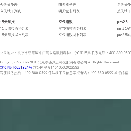
今天省份表
明天省份表
后天省份
今天城市列表
明天城市列表
后天城市
15天预报
空气指数
pm2.5
15天预报省份列表
空气指数省份列表
pm2.5
15天预报城市列表
空气指数城市列表
pm2.5
公司地址：北京市朝阳区来广营东路融新科技中心C座15层 联系电话：400-880-059
Copyright© 2009-2026 北京墨迹风云科技股份有限公司 All Rights Reserved
京ICP备10021324号
京公网安备11010502023583
客服服务热线：400-880-0599 违法和不良信息举报电话：400-880-0599 举报邮箱：A