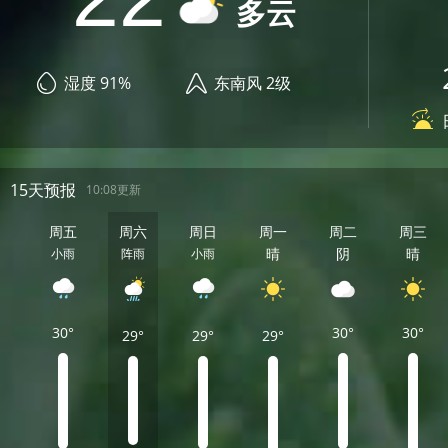
多云
湿度 91%
东南风 2级
15天预报
10:08更新
周五
周六
周日
周一
周二
周三
晴
阴
晴
小雨
阵雨
小雨
30°
30°
30°
29°
29°
29°