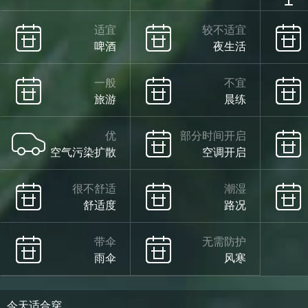
适宜
较不适宜
啤酒
夜生活
一般
不宜
旅游
晨练
优
部分时间开启
空气污染扩散
空调开启
很不舒适
潮湿
舒适度
路况
带伞
无需防护
雨伞
风寒
今天适合穿