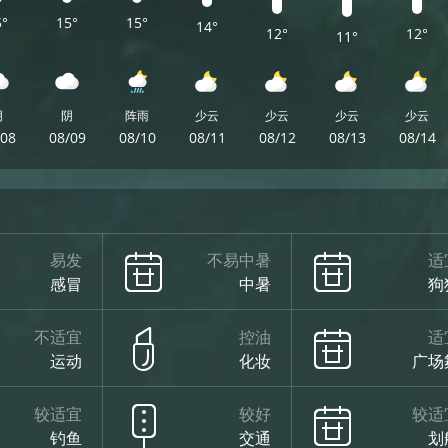
5°
15°
15°
14°
12°
12°
11°
阴
阴
阵雨
少云
少云
少云
少云
/08
08/09
08/10
08/11
08/12
08/13
08/14
易发
不易中暑
适
感冒
中暑
狗
不适宜
控油
适
运动
化妆
广场
较适宜
较好
较适
钓鱼
交通
划