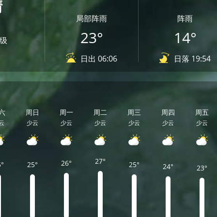
晴
局部阵雨
阵雨
23°
14°
2级
日出 06:06
日落 19:54
六
周日
周一
周二
周三
周四
周五
云
少云
少云
少云
少云
少云
少云
27°
26°
5°
25°
25°
24°
23°