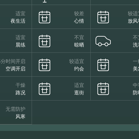
适宜
较差
较适
夜生活
心情
放风
适宜
不宜
不
晨练
晾晒
洗
部分时间开启
较适宜
一
空调开启
约会
美
干燥
适宜
中
路况
逛街
防
无需防护
风寒