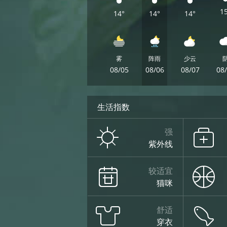
1
14°
14°
14°
雾
阵雨
少云
08/05
08/06
08/07
08
生活指数
强
紫外线
较适宜
猫咪
舒适
穿衣