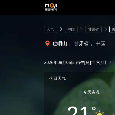
天气
中国
甘肃省
崆峒山， 甘肃省， 中国
2026年08月06日 丙午[马]年 六月廿四
今日天气
今天实况
21