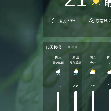
湿度 59%
东南风 
15天预报
09:08更新
周三
周四
周五
周
局部阵雨
局部阵雨
少云
少
2
23°
23°
22°