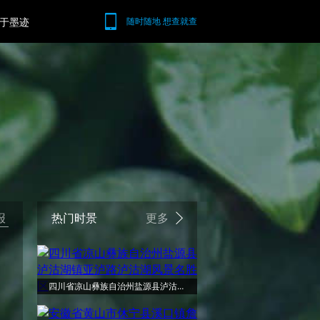
于墨迹
随时随地 想查就查
报
热门时景
更多
四川省凉山彝族自治州盐源县泸沽湖镇亚泸路泸沽湖风景名胜区