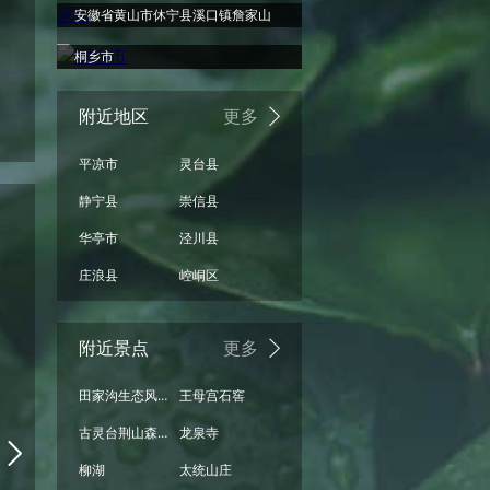
安徽省黄山市休宁县溪口镇詹家山
桐乡市
附近地区
更多
平凉市
灵台县
静宁县
崇信县
华亭市
泾川县
周六
周日
周一
周二
周三
周四
庄浪县
崆峒区
阴
少云
少云
少云
少云
少云
附近景点
更多
26°
26°
25°
25°
24°
22°
田家沟生态风景区
王母宫石窖
古灵台荆山森林公园
龙泉寺
柳湖
太统山庄