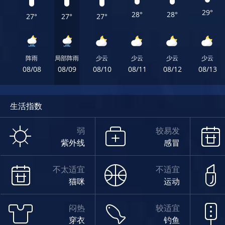
29°
28°
28°
27°
27°
27°
阵雨
局部阵雨
少云
少云
少云
少云
08/08
08/09
08/10
08/11
08/12
08/13
生活指数
弱
较易发
紫外线
感冒
不太适宜
不适宜
猫咪
运动
闷热
较适宜
穿衣
钓鱼