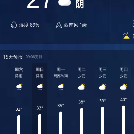
阴
湿度 89%
西南风 1级
15天预报
09:08更新
周六
周日
周一
周二
周三
周四
阵雨
阵雨
局部阵雨
少云
少云
少云
40°
39°
38°
35°
33°
32°