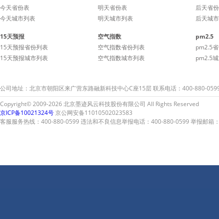
今天省份表
明天省份表
后天省份
今天城市列表
明天城市列表
后天城市
15天预报
空气指数
pm2.5
15天预报省份列表
空气指数省份列表
pm2.5
15天预报城市列表
空气指数城市列表
pm2.5
公司地址：北京市朝阳区来广营东路融新科技中心C座15层 联系电话：400-880-059
Copyright© 2009-2026 北京墨迹风云科技股份有限公司 All Rights Reserved
京ICP备10021324号
京公网安备11010502023583
客服服务热线：400-880-0599 违法和不良信息举报电话：400-880-0599 举报邮箱：A