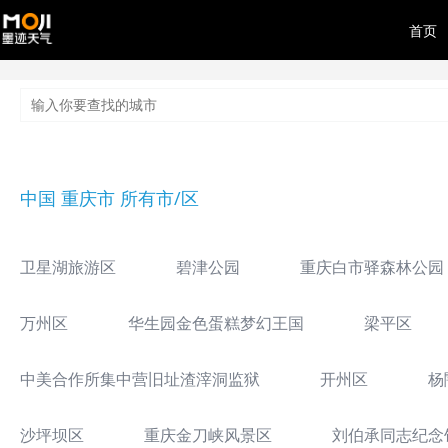
首页
中国 重庆市 所有市/区
卫星湖旅游区
碧津公园
重庆白市驿森林公园
万州区
华生园金色蛋糕梦幻王国
梁平区
中美合作所集中营旧址渣滓洞监狱
开州区
杨
沙坪坝区
重庆金刀峡风景区
刘伯承同志纪念