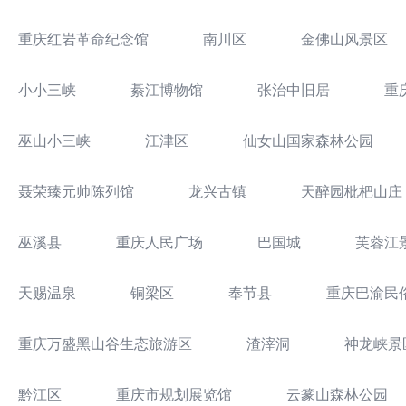
重庆红岩革命纪念馆
南川区
金佛山风景区
小小三峡
綦江博物馆
张治中旧居
重
巫山小三峡
江津区
仙女山国家森林公园
聂荣臻元帅陈列馆
龙兴古镇
天醉园枇杷山庄
巫溪县
重庆人民广场
巴国城
芙蓉江
天赐温泉
铜梁区
奉节县
重庆巴渝民
重庆万盛黑山谷生态旅游区
渣滓洞
神龙峡景
黔江区
重庆市规划展览馆
云篆山森林公园