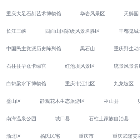
重庆大足石刻艺术博物馆
华岩风景区
天醉园
长江三峡
四面山国家级风景名胜区
丰都鬼城
中国民主党派历史陈列馆
黑石山
重庆野生动
石柱县毕兹卡绿宫
红池坝风景区
统景风景名
白鹤梁水下博物馆
重庆市江北区
九龙坡区
璧山区
静观花木生态旅游区
巫山县
南海温泉公园
城口县
石柱土家族自治县
渝北区
杨氏民宅
重庆市
重庆武隆芙