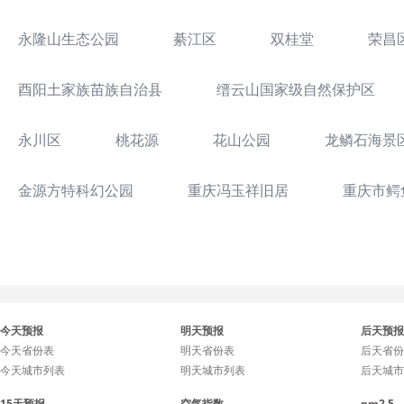
永隆山生态公园
綦江区
双桂堂
荣昌
酉阳土家族苗族自治县
缙云山国家级自然保护区
永川区
桃花源
花山公园
龙鳞石海景
金源方特科幻公园
重庆冯玉祥旧居
重庆市鳄
今天预报
明天预报
后天预报
今天省份表
明天省份表
后天省份
今天城市列表
明天城市列表
后天城市
15天预报
空气指数
pm2.5