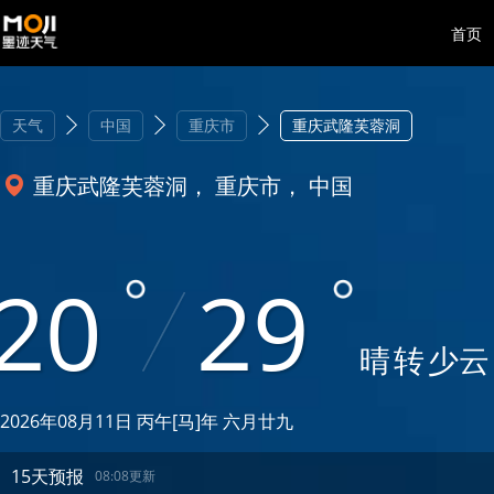
首页
天气
中国
重庆市
重庆武隆芙蓉洞
重庆武隆芙蓉洞， 重庆市， 中国
20
29
晴
转
少云
2026年08月11日 丙午[马]年 六月廿九
15天预报
08:08更新