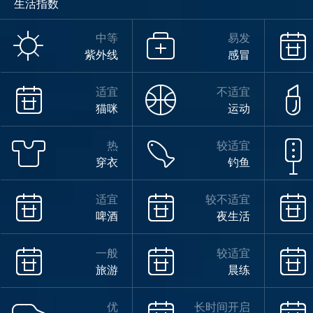
生活指数
中等
易发
紫外线
感冒
适宜
不适宜
猫咪
运动
热
较适宜
穿衣
钓鱼
适宜
较不适宜
啤酒
夜生活
一般
较适宜
旅游
晨练
优
长时间开启