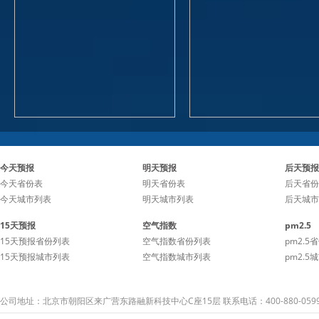
今天预报
明天预报
后天预报
今天省份表
明天省份表
后天省份
今天城市列表
明天城市列表
后天城市
15天预报
空气指数
pm2.5
15天预报省份列表
空气指数省份列表
pm2.5
15天预报城市列表
空气指数城市列表
pm2.5
公司地址：北京市朝阳区来广营东路融新科技中心C座15层 联系电话：400-880-059