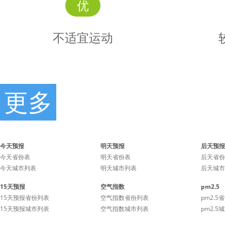
优
不适宜运动
更多
不适宜
时景
运动
今天预报
明天预报
后天预报
今天省份表
明天省份表
后天省份
今天城市列表
明天城市列表
后天城市
受到阵雨天气的影响，不宜
天气还不
15天预报
空气指数
pm2.5
在户外运动。
强，户外
15天预报省份列表
空气指数省份列表
pm2.5
15天预报城市列表
空气指数城市列表
pm2.5