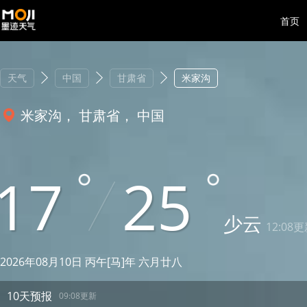
首页
天气
中国
甘肃省
米家沟
米家沟， 甘肃省， 中国
17
25
少云
12:08
2026年08月10日 丙午[马]年 六月廿八
10天预报
09:08更新