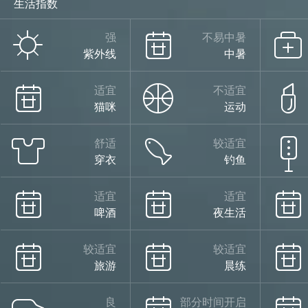
生活指数
强
不易中暑
紫外线
中暑
适宜
不适宜
猫咪
运动
舒适
较适宜
穿衣
钓鱼
适宜
适宜
啤酒
夜生活
较适宜
较适宜
旅游
晨练
良
部分时间开启