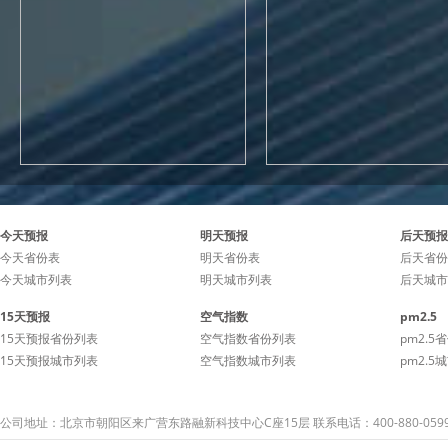
今天预报
明天预报
后天预报
今天省份表
明天省份表
后天省份
今天城市列表
明天城市列表
后天城市
15天预报
空气指数
pm2.5
15天预报省份列表
空气指数省份列表
pm2.5
15天预报城市列表
空气指数城市列表
pm2.5
公司地址：北京市朝阳区来广营东路融新科技中心C座15层 联系电话：400-880-059