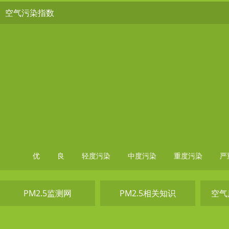
空气污染指数
优
良
轻度污染
中度污染
重度污染
严
PM2.5监测网
PM2.5相关知识
空气