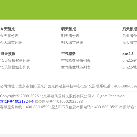
今天预报
明天预报
后天预报
今天省份表
明天省份表
后天省份
今天城市列表
明天城市列表
后天城市
15天预报
空气指数
pm2.5
15天预报省份列表
空气指数省份列表
pm2.5
15天预报城市列表
空气指数城市列表
pm2.5
公司地址：北京市朝阳区来广营东路融新科技中心C座15层 联系电话：400-880-059
Copyright© 2009-2026 北京墨迹风云科技股份有限公司 All Rights Reserved
京ICP备10021324号
京公网安备11010502023583
客服服务热线：400-880-0599 违法和不良信息举报电话：400-880-0599 举报邮箱：A