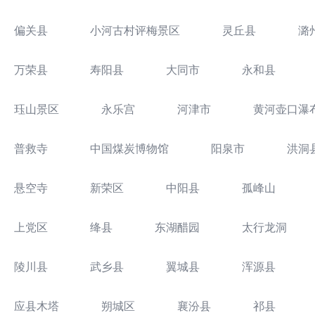
偏关县
小河古村评梅景区
灵丘县
潞
万荣县
寿阳县
大同市
永和县
珏山景区
永乐宫
河津市
黄河壶口瀑
普救寺
中国煤炭博物馆
阳泉市
洪洞
悬空寺
新荣区
中阳县
孤峰山
上党区
绛县
东湖醋园
太行龙洞
陵川县
武乡县
翼城县
浑源县
应县木塔
朔城区
襄汾县
祁县