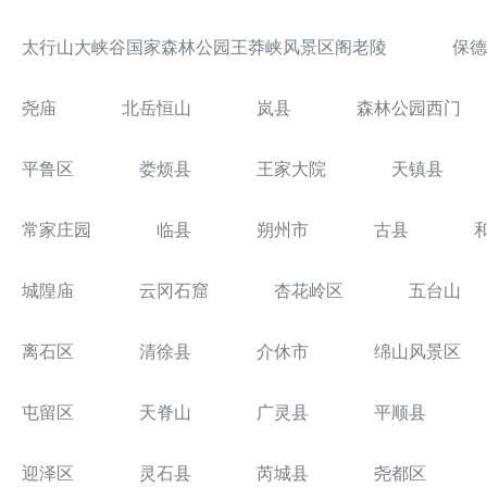
太行山大峡谷国家森林公园王莽峡风景区阁老陵
保德
尧庙
北岳恒山
岚县
森林公园西门
平鲁区
娄烦县
王家大院
天镇县
常家庄园
临县
朔州市
古县
城隍庙
云冈石窟
杏花岭区
五台山
离石区
清徐县
介休市
绵山风景区
屯留区
天脊山
广灵县
平顺县
迎泽区
灵石县
芮城县
尧都区