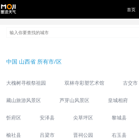
首页
中国 山西省 所有市/区
大槐树寻根祭祖园
双林寺彩塑艺术馆
古交市
藏山旅游风景区
芦芽山风景区
皇城相府
忻府区
安泽县
尖草坪区
黎城县
榆社县
吕梁市
晋祠公园
右玉县