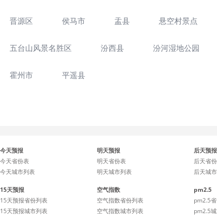
晋源区
侯马市
盂县
悬空村景点
五台山风景名胜区
汾西县
汾河湿地公园
霍州市
平遥县
今天预报
明天预报
后天预报
今天省份表
明天省份表
后天省份
今天城市列表
明天城市列表
后天城市
15天预报
空气指数
pm2.5
15天预报省份列表
空气指数省份列表
pm2.5
15天预报城市列表
空气指数城市列表
pm2.5