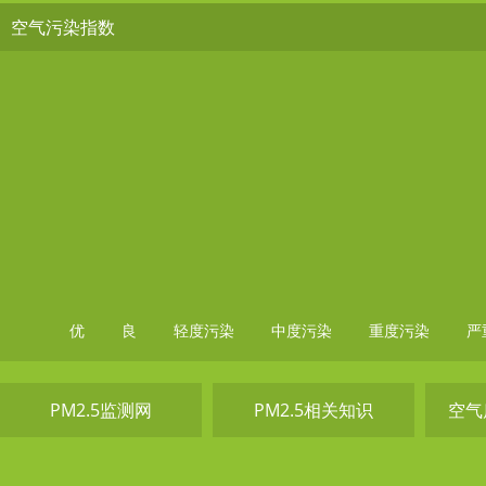
空气污染指数
优
良
轻度污染
中度污染
重度污染
严
PM2.5监测网
PM2.5相关知识
空气