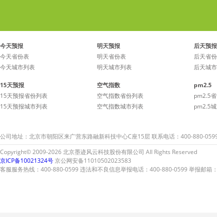
今天预报
明天预报
后天预报
今天省份表
明天省份表
后天省份
今天城市列表
明天城市列表
后天城市
15天预报
空气指数
pm2.5
15天预报省份列表
空气指数省份列表
pm2.5
15天预报城市列表
空气指数城市列表
pm2.5
公司地址：北京市朝阳区来广营东路融新科技中心C座15层 联系电话：400-880-059
Copyright© 2009-2026 北京墨迹风云科技股份有限公司 All Rights Reserved
京ICP备10021324号
京公网安备11010502023583
客服服务热线：400-880-0599 违法和不良信息举报电话：400-880-0599 举报邮箱：A