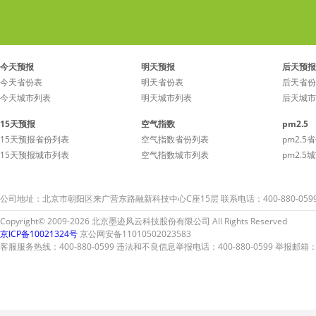
今天预报
明天预报
后天预报
今天省份表
明天省份表
后天省份
今天城市列表
明天城市列表
后天城市
15天预报
空气指数
pm2.5
15天预报省份列表
空气指数省份列表
pm2.5
15天预报城市列表
空气指数城市列表
pm2.5
公司地址：北京市朝阳区来广营东路融新科技中心C座15层 联系电话：400-880-059
Copyright© 2009-2026 北京墨迹风云科技股份有限公司 All Rights Reserved
京ICP备10021324号
京公网安备11010502023583
客服服务热线：400-880-0599 违法和不良信息举报电话：400-880-0599 举报邮箱：A