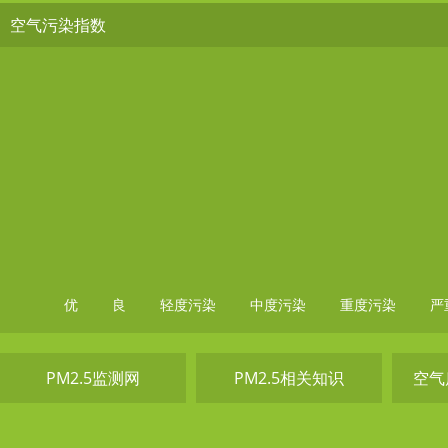
空气污染指数
优
良
轻度污染
中度污染
重度污染
严
PM2.5监测网
PM2.5相关知识
空气