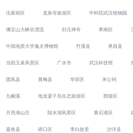
伍家岗区
龙泉寺旅游区
中科院武汉植物园
佛宝山大峡谷漂流
归元禅寺
孝南区
中国地质大学逸夫博物馆
竹溪县
孝昌县
当阳玉泉风景区
广水市
武汉科技馆
团风县
黄梅县
华容区
米公祠
九畹溪
地龙梁子岛生态旅游区
西陵区
月亮湖山庄
陆水湖风景区
黄石港区
嘉鱼县
硚口区
李白故里
沙洋县