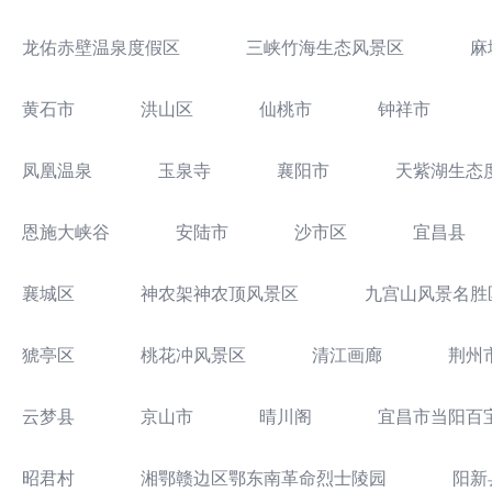
龙佑赤壁温泉度假区
三峡竹海生态风景区
麻
黄石市
洪山区
仙桃市
钟祥市
凤凰温泉
玉泉寺
襄阳市
天紫湖生态
恩施大峡谷
安陆市
沙市区
宜昌县
襄城区
神农架神农顶风景区
九宫山风景名胜
猇亭区
桃花冲风景区
清江画廊
荆州
云梦县
京山市
晴川阁
宜昌市当阳百
昭君村
湘鄂赣边区鄂东南革命烈士陵园
阳新