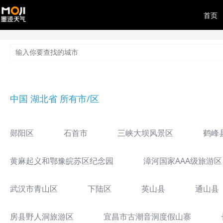
首页
中国 湖北省 所有市/区
郧阳区
石首市
三峡大坝风景区
鹤峰
黄麻起义和鄂豫皖苏区纪念园
漳河国家AAA级旅游区
武汉市青山区
下陆区
英山县
通山县
房县野人洞旅游区
宜昌市古潮音洞度假山寨