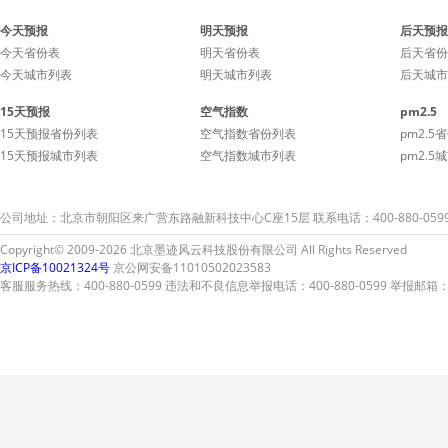
今天预报
明天预报
后天预报
今天省份表
明天省份表
后天省份
今天城市列表
明天城市列表
后天城市
15天预报
空气指数
pm2.5
15天预报省份列表
空气指数省份列表
pm2.5
15天预报城市列表
空气指数城市列表
pm2.5
公司地址：北京市朝阳区来广营东路融新科技中心C座15层 联系电话：400-880-059
Copyright© 2009-2026 北京墨迹风云科技股份有限公司 All Rights Reserved
京ICP备10021324号
京公网安备11010502023583
客服服务热线：400-880-0599 违法和不良信息举报电话：400-880-0599 举报邮箱：A