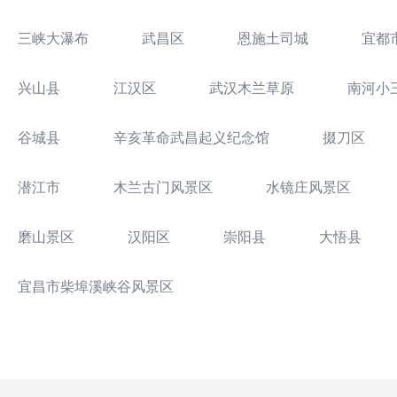
三峡大瀑布
武昌区
恩施土司城
宜都
兴山县
江汉区
武汉木兰草原
南河小
谷城县
辛亥革命武昌起义纪念馆
掇刀区
潜江市
木兰古门风景区
水镜庄风景区
磨山景区
汉阳区
崇阳县
大悟县
宜昌市柴埠溪峡谷风景区