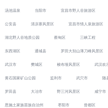
汤池温泉
当阳市
宜昌市野人谷旅游区
公安县
清凉寨风景区
宜昌市情人泉旅游区
湖北野人谷地质公园
蔡甸区
三峡工程
东西湖区
通城县
罗田大别山薄刀峰风景区
武汉市
樊城区
梭布垭风景区
武汉欢
黄石国家矿山公园
监利市
武穴市
随
罗田县
大冶市
野三河风景区
咸宁市
恩施土家族苗族自治州
枣阳市
曾都区