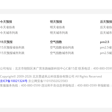
今天预报
明天预报
后天预报
今天省份表
明天省份表
后天省份
今天城市列表
明天城市列表
后天城市
15天预报
空气指数
pm2.5
15天预报省份列表
空气指数省份列表
pm2.5
15天预报城市列表
空气指数城市列表
pm2.5
公司地址：北京市朝阳区来广营东路融新科技中心C座15层 联系电话：400-880-059
Copyright© 2009-2026 北京墨迹风云科技股份有限公司 All Rights Reserved
京ICP备10021324号
京公网安备11010502023583
客服服务热线：400-880-0599 违法和不良信息举报电话：400-880-0599 举报邮箱：A