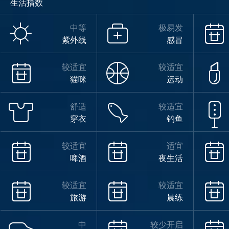
生活指数
中等
极易发
紫外线
感冒
较适宜
较适宜
猫咪
运动
舒适
较适宜
穿衣
钓鱼
较适宜
适宜
啤酒
夜生活
较适宜
较适宜
旅游
晨练
中
较少开启