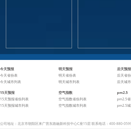
今天预报
明天预报
后天预报
今天省份表
明天省份表
后天省份
今天城市列表
明天城市列表
后天城市
15天预报
空气指数
pm2.5
15天预报省份列表
空气指数省份列表
pm2.5
15天预报城市列表
空气指数城市列表
pm2.5
公司地址：北京市朝阳区来广营东路融新科技中心C座15层 联系电话：400-880-059