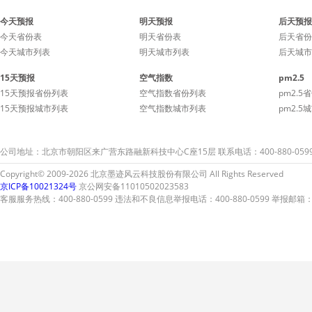
今天预报
明天预报
后天预报
今天省份表
明天省份表
后天省份
今天城市列表
明天城市列表
后天城市
15天预报
空气指数
pm2.5
15天预报省份列表
空气指数省份列表
pm2.5
15天预报城市列表
空气指数城市列表
pm2.5
公司地址：北京市朝阳区来广营东路融新科技中心C座15层 联系电话：400-880-059
Copyright© 2009-2026 北京墨迹风云科技股份有限公司 All Rights Reserved
京ICP备10021324号
京公网安备11010502023583
客服服务热线：400-880-0599 违法和不良信息举报电话：400-880-0599 举报邮箱：A