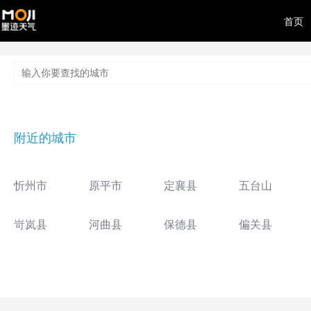
首页
附近的城市
忻州市
原平市
定襄县
五台山
岢岚县
河曲县
保德县
偏关县