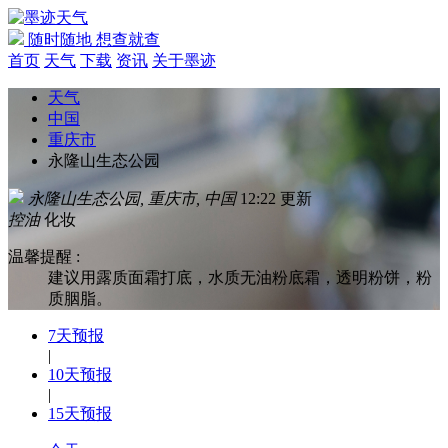
随时随地 想查就查
首页
天气
下载
资讯
关于墨迹
天气
中国
重庆市
永隆山生态公园
永隆山生态公园, 重庆市, 中国
12:22 更新
控油
化妆
温馨提醒 :
建议用露质面霜打底，水质无油粉底霜，透明粉饼，粉
质胭脂。
7天预报
|
10天预报
|
15天预报