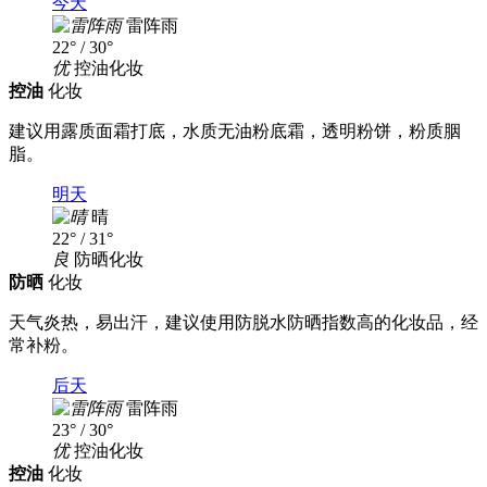
今天
雷阵雨
22° / 30°
优
控油化妆
控油
化妆
建议用露质面霜打底，水质无油粉底霜，透明粉饼，粉质胭
脂。
明天
晴
22° / 31°
良
防晒化妆
防晒
化妆
天气炎热，易出汗，建议使用防脱水防晒指数高的化妆品，经
常补粉。
后天
雷阵雨
23° / 30°
优
控油化妆
控油
化妆