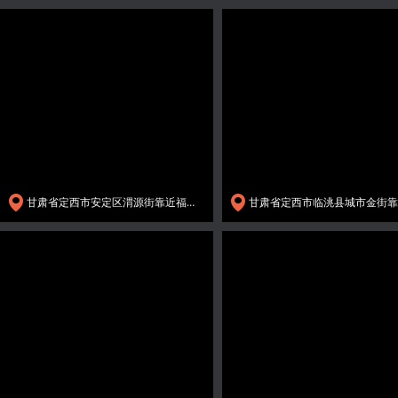
甘肃省定西市安定区渭源街靠近福门新天地