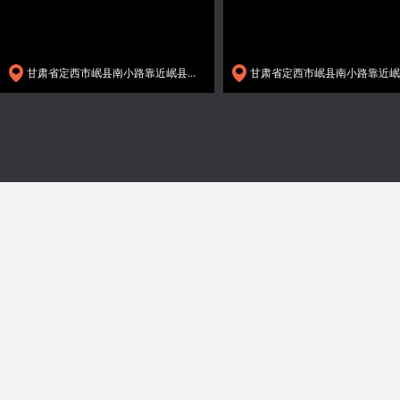
甘肃省定西市岷县南小路靠近岷县人民检察院