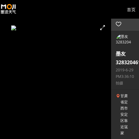
首页
墨友
32832046
2019-6-29
PM3:36:10
拍摄
甘肃
省定
西市
安定
区靠
近寇
家