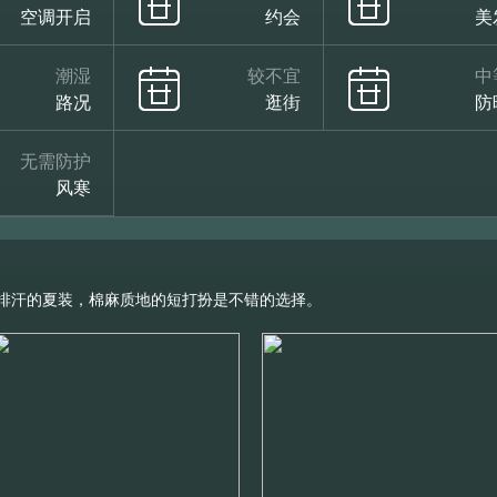
空调开启
约会
美
潮湿
较不宜
中
路况
逛街
防
无需防护
风寒
排汗的夏装，棉麻质地的短打扮是不错的选择。