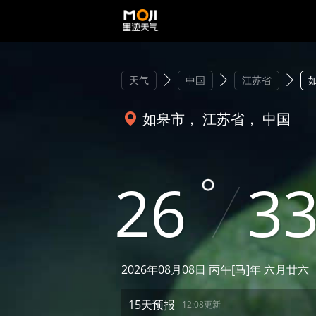
天气
中国
江苏省
如皋市， 江苏省， 中国
26
3
2026年08月08日 丙午[马]年 六月廿六
15天预报
12:08更新