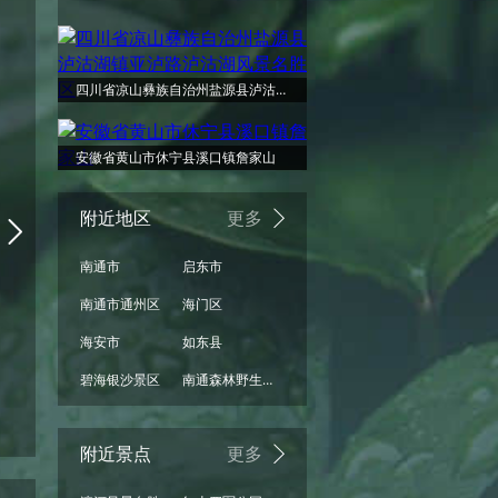
周一
周二
周三
周四
周五
周六
阴
小雨
小雨
小雨
小雨
小雨
四川省凉山彝族自治州盐源县泸沽湖镇亚泸路泸沽湖风景名胜区
34°
34°
33°
33°
32°
32°
安徽省黄山市休宁县溪口镇詹家山
附近地区
更多
南通市
启东市
28°
27°
27°
27°
26°
26°
南通市通州区
海门区
海安市
如东县
碧海银沙景区
南通森林野生动物园
阴
阴
阴
小雨
多云
阴
08/17
08/18
08/19
08/20
08/21
08/22
附近景点
更多