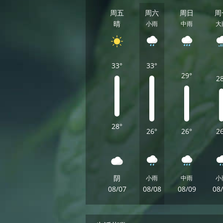
周五
周六
周日
周
晴
小雨
中雨
大
33°
33°
29°
2
28°
26°
26°
2
阴
小雨
中雨
小
08/07
08/08
08/09
08