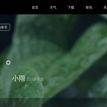
首页
天气
下载
资讯
关
如皋市
3
小雨
12:08更新