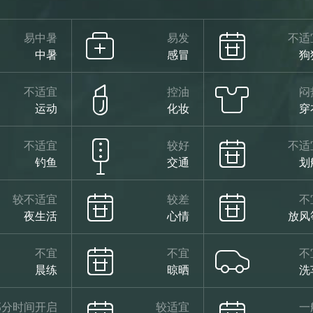
易中暑
易发
不适
中暑
感冒
狗
不适宜
控油
闷
运动
化妆
穿
不适宜
较好
不适
钓鱼
交通
划
较不适宜
较差
不
夜生活
心情
放风
不宜
不宜
不
晨练
晾晒
洗
部分时间开启
较适宜
一