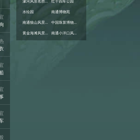
濠河风景名胜区
红十四军公园
水绘园
南通博物苑
宜
南通狼山风景名胜区
中国珠算博物馆
狗
黄金海滩风景区
南通小洋口风景区
热
衣
宜
船
宜
筝
宜
车
般