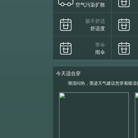
空气污染扩散
极不舒适
舒适度
带伞
雨伞
今天适合穿
潮湿闷热，墨迹天气建议您穿着吸湿