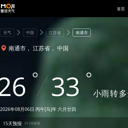
首页
天气
中国
江苏省
南通市
南通市， 江苏省， 中国
26
33
小雨
转
多
2026年08月06日 丙午[马]年 六月廿四
15天预报
01:08更新