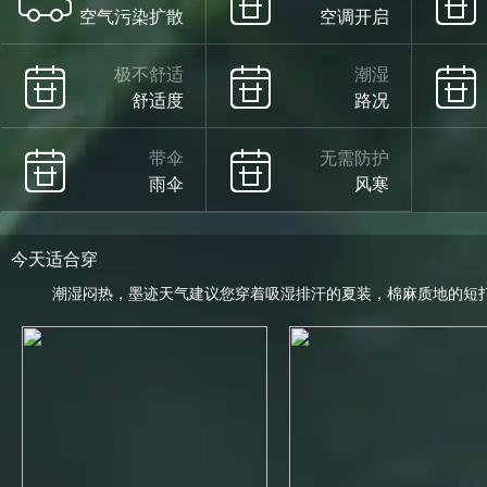
空气污染扩散
空调开启
极不舒适
潮湿
舒适度
路况
带伞
无需防护
雨伞
风寒
今天适合穿
潮湿闷热，墨迹天气建议您穿着吸湿排汗的夏装，棉麻质地的短