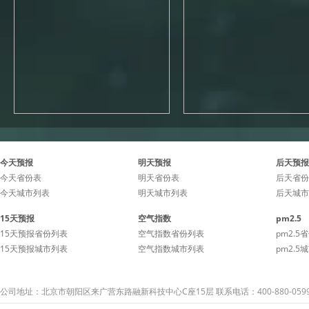
今天预报
明天预报
后天预报
今天省份表
明天省份表
后天省份
今天城市列表
明天城市列表
后天城市
15天预报
空气指数
pm2.5
15天预报省份列表
空气指数省份列表
pm2.5
15天预报城市列表
空气指数城市列表
pm2.5
公司地址：北京市朝阳区来广营东路融新科技中心C座15层 联系电话：400-880-059