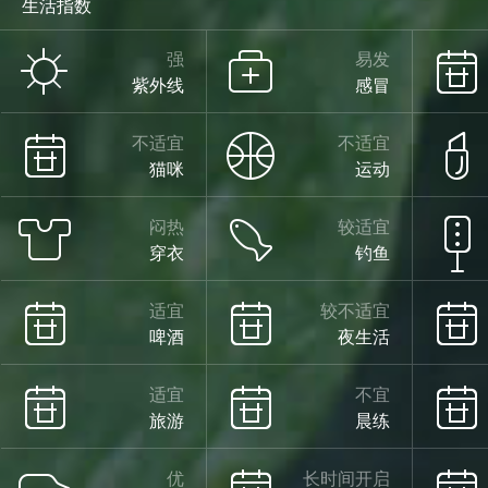
生活指数
强
易发
紫外线
感冒
不适宜
不适宜
猫咪
运动
闷热
较适宜
穿衣
钓鱼
适宜
较不适宜
啤酒
夜生活
适宜
不宜
旅游
晨练
优
长时间开启