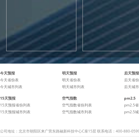
今天预报
明天预报
后天预报
今天省份表
明天省份表
后天省份
今天城市列表
明天城市列表
后天城市
15天预报
空气指数
pm2.5
15天预报省份列表
空气指数省份列表
pm2.5
15天预报城市列表
空气指数城市列表
pm2.5
公司地址：北京市朝阳区来广营东路融新科技中心C座15层 联系电话：400-880-059