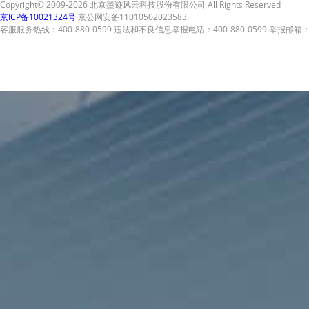
Copyright© 2009-2026 北京墨迹风云科技股份有限公司 All Rights Reserved
京ICP备10021324号
京公网安备11010502023583
客服服务热线：400-880-0599 违法和不良信息举报电话：400-880-0599 举报邮箱：A