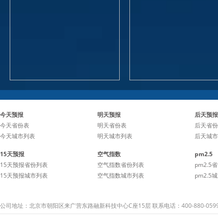
今天预报
明天预报
后天预报
今天省份表
明天省份表
后天省份
今天城市列表
明天城市列表
后天城市
15天预报
空气指数
pm2.5
15天预报省份列表
空气指数省份列表
pm2.5
15天预报城市列表
空气指数城市列表
pm2.5
公司地址：北京市朝阳区来广营东路融新科技中心C座15层 联系电话：400-880-059