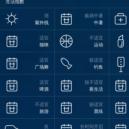
生活指数
强
极易中暑
紫外线
中暑
适宜
不适宜
猫咪
运动
适宜
较适宜
广场舞
钓鱼
适宜
较不适宜
啤酒
夜生活
不适宜
较适宜
旅游
晨练
良
长时间开启