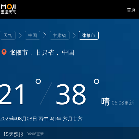
首页
天气
中国
甘肃省
张掖市
张掖市， 甘肃省， 中国
21
38
晴
06:08更新
2026年08月08日 丙午[马]年 六月廿六
15天预报
06:08更新