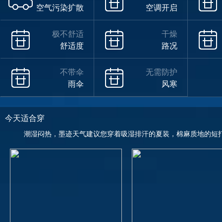
空气污染扩散
空调开启
极不舒适
干燥
舒适度
路况
不带伞
无需防护
雨伞
风寒
今天适合穿
潮湿闷热，墨迹天气建议您穿着吸湿排汗的夏装，棉麻质地的短