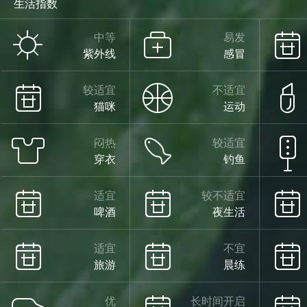
生活指数
中等
易发
紫外线
感冒
较适宜
不适宜
猫咪
运动
闷热
较适宜
穿衣
钓鱼
适宜
较不适宜
啤酒
夜生活
适宜
不宜
旅游
晨练
优
长时间开启