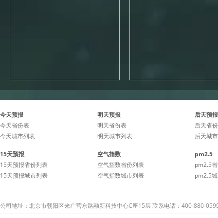
今天预报
明天预报
后天预报
今天省份表
明天省份表
后天省份
今天城市列表
明天城市列表
后天城市
15天预报
空气指数
pm2.5
15天预报省份列表
空气指数省份列表
pm2.5
15天预报城市列表
空气指数城市列表
pm2.5
公司地址：北京市朝阳区来广营东路融新科技中心C座15层 联系电话：400-880-059