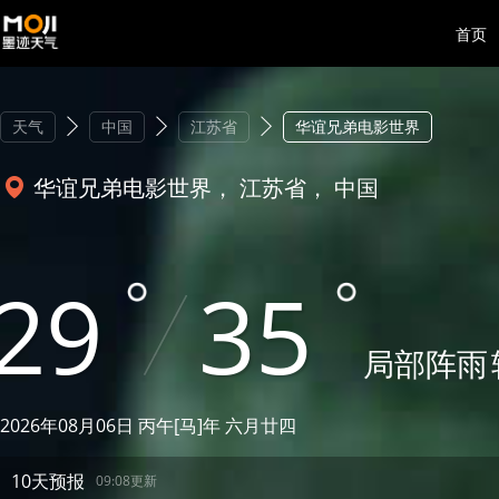
首页
天气
中国
江苏省
华谊兄弟电影世界
华谊兄弟电影世界， 江苏省， 中国
29
35
局部阵雨
2026年08月06日 丙午[马]年 六月廿四
10天预报
09:08更新