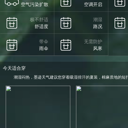
空气污染扩散
空调开启
极不舒适
潮湿
舒适度
路况
带伞
无需防护
雨伞
风寒
今天适合穿
潮湿闷热，墨迹天气建议您穿着吸湿排汗的夏装，棉麻质地的短