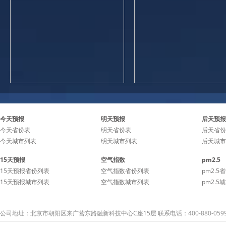
今天预报
明天预报
后天预报
今天省份表
明天省份表
后天省份
今天城市列表
明天城市列表
后天城市
15天预报
空气指数
pm2.5
15天预报省份列表
空气指数省份列表
pm2.5
15天预报城市列表
空气指数城市列表
pm2.5
公司地址：北京市朝阳区来广营东路融新科技中心C座15层 联系电话：400-880-059