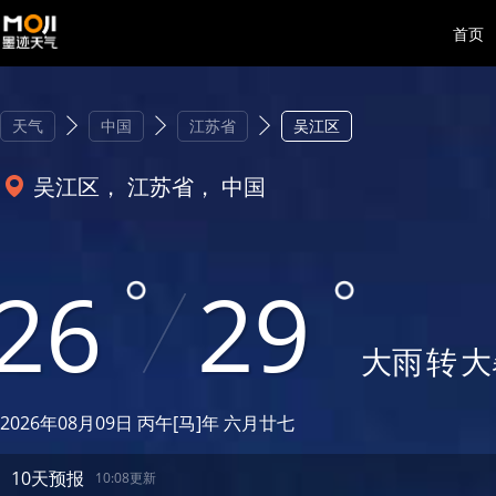
首页
天气
中国
江苏省
吴江区
吴江区， 江苏省， 中国
26
29
大雨
转
大
2026年08月09日 丙午[马]年 六月廿七
10天预报
10:08更新