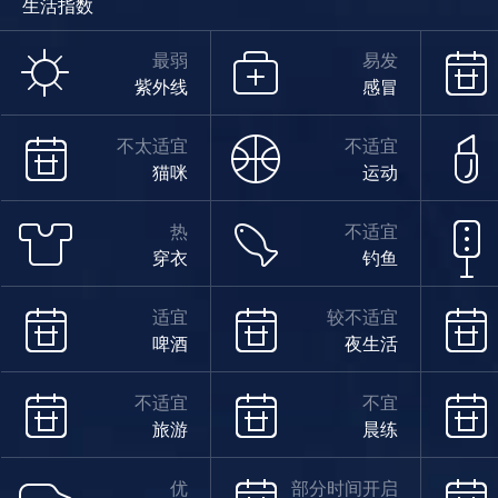
生活指数
最弱
易发
紫外线
感冒
不太适宜
不适宜
猫咪
运动
热
不适宜
穿衣
钓鱼
适宜
较不适宜
啤酒
夜生活
不适宜
不宜
旅游
晨练
优
部分时间开启