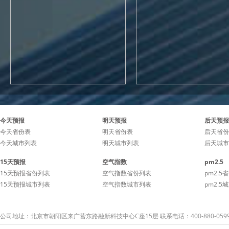
今天预报
明天预报
后天预报
今天省份表
明天省份表
后天省份
今天城市列表
明天城市列表
后天城市
15天预报
空气指数
pm2.5
15天预报省份列表
空气指数省份列表
pm2.5
15天预报城市列表
空气指数城市列表
pm2.5
公司地址：北京市朝阳区来广营东路融新科技中心C座15层 联系电话：400-880-059