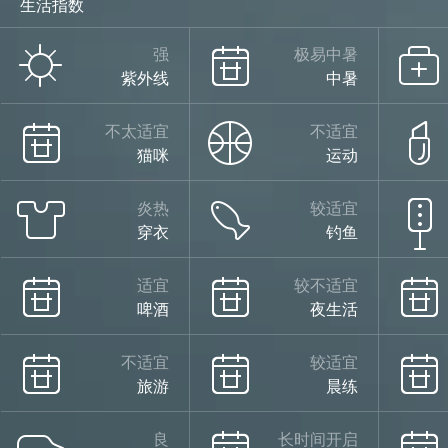
生活指数
强
极易中暑
紫外线
中暑
不太适宜
不适宜
猫咪
运动
炎热
较适宜
穿衣
钓鱼
适宜
较不适宜
啤酒
夜生活
不适宜
较适宜
旅游
晨练
良
长时间开启