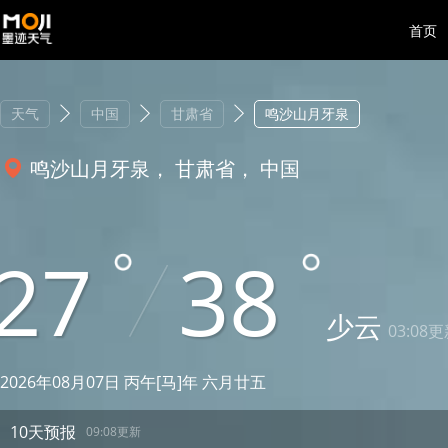
首页
天气
中国
甘肃省
鸣沙山月牙泉
鸣沙山月牙泉， 甘肃省， 中国
27
38
少云
03:08
2026年08月07日 丙午[马]年 六月廿五
10天预报
09:08更新