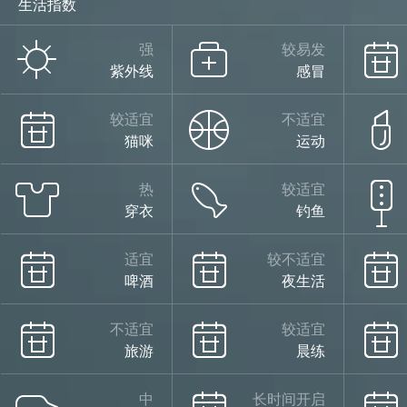
生活指数
强
较易发
紫外线
感冒
较适宜
不适宜
猫咪
运动
热
较适宜
穿衣
钓鱼
适宜
较不适宜
啤酒
夜生活
不适宜
较适宜
旅游
晨练
中
长时间开启