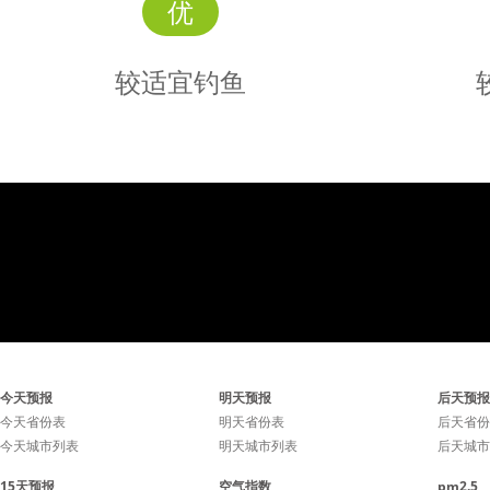
优
较适宜钓鱼
较适宜
钓鱼
气压小幅波动，可能会影响
下雨天最
今天预报
明天预报
后天预报
鱼儿进食。
今天省份表
明天省份表
后天省份
今天城市列表
明天城市列表
后天城市
15天预报
空气指数
pm2.5