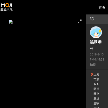
首页
黑漆雕
弓
2019-9-15
PM4:44:28
拍摄
上海
市浦
东新
区苗
圃路
靠近
星宇