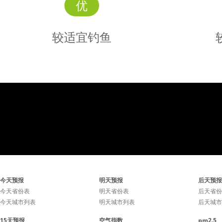
优
较适宜钓鱼
较适宜
钓鱼
气压小幅波动，可能会影响
气压小幅
今天预报
明天预报
后天预报
鱼儿的进食。
鱼
今天省份表
明天省份表
后天省份
今天城市列表
明天城市列表
后天城市
15天预报
空气指数
pm2.5