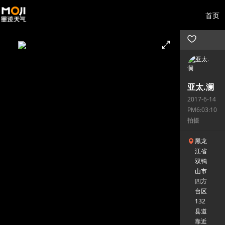
首页
亚太.澜
2017-6-14
PM6:03:10
拍摄
黑龙
江省
双鸭
山市
四方
台区
132
县道
靠近